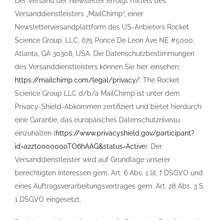
Der Versand der Newsletter erfolgt mittels des
Versanddienstleisters „MailChimp“, einer
Newsletterversandplattform des US-Anbieters Rocket
Science Group, LLC, 675 Ponce De Leon Ave NE #5000,
Atlanta, GA 30308, USA. Die Datenschutzbestimmungen
des Versanddienstleisters können Sie hier einsehen:
https://mailchimp.com/legal/privacy/
. The Rocket
Science Group LLC d/b/a MailChimp ist unter dem
Privacy-Shield-Abkommen zertifiziert und bietet hierdurch
eine Garantie, das europäisches Datenschutzniveau
einzuhalten (
https://www.privacyshield.gov/participant?
id=a2zt0000000TO6hAAG&status=Active
). Der
Versanddienstleister wird auf Grundlage unserer
berechtigten Interessen gem. Art. 6 Abs. 1 lit. f DSGVO und
eines Auftragsverarbeitungsvertrages gem. Art. 28 Abs. 3 S.
1 DSGVO eingesetzt.