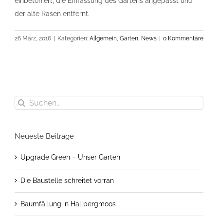
einbetoniert, die Einfassung des Gartens angepasst und
der alte Rasen entfernt.
26 März, 2016
|
Kategorien:
Allgemein
,
Garten
,
News
|
0 Kommentare
Suche
nach:
Neueste Beiträge
Upgrade Green – Unser Garten
Die Baustelle schreitet vorran
Baumfällung in Hallbergmoos